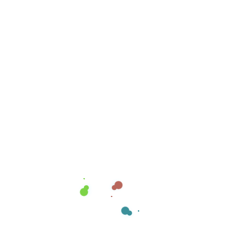
piano nei vari settori...
Leggi tutto
Hai un progetto da realizzare?
Vuoi distinguerti dagli altri? Allora sei nel posto giusto!
Contattaci, siamo pronti a discutere e sviluppare ogni tua
idee.