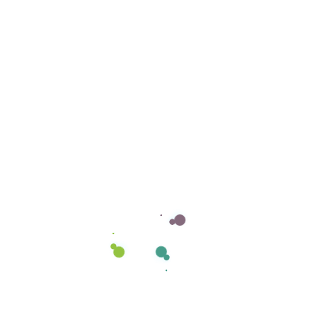
Ti piace questo progetto?
Contattaci o scegli l'offerta
giusta per te
Offerte Del Mese
Sceglia la tua offerta!